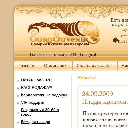
Есть во
(мы работае
+7
(мно
Или з
Главная
О компании
Оплата и доставка
Ак
Новости
Новый Год 2026
РАСПРОДАЖА!!!
24.09.2009
Корпоративные подарки
Плоды кризиса
VIP-подарки
Ретромания 30-60-х
Поток пресс-релизо
годов
кризис значительно 
Все для покера
повлиял на плодов