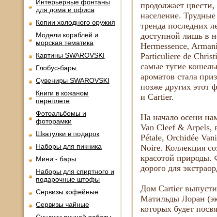
Интерьерные фонтаны
продолжает цвести,
для дома и офиса
население. Трудные
Копии холодного оружия
тренда последних л
Модели кораблей и
доступной лишь в н
морская тематика
Hermessence, Armani 
Картины SWAROVSKI
Particuliere de Chr
самые тугие кошель
Глобус-бары
ароматов стала при
Сувениры SWAROVSKI
позже других этот 
Книги в кожаном
и Cartier.
переплете
Фотоальбомы и
На начало осени нам
фоторамки
Van Cleef & Arpels,
Шкатулки в подарок
Pétale, Orchidée Vani
Наборы для пикника
Noire. Коллекция 
красотой природы. Ф
Мини - бары
дорого для экстрао
Наборы для спиртного и
подарочные штофы
Дом Cartier выпусти
Сервизы кофейные
Матильды Лоран (эк
Сервизы чайные
которых будет посв