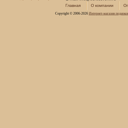
Открытки и конверты для
Главная
О компании
Оп
денег
Copyright © 2006-2026
Интернет-магазин подарко
Сувениры курительной
тематики
Новинки месяца