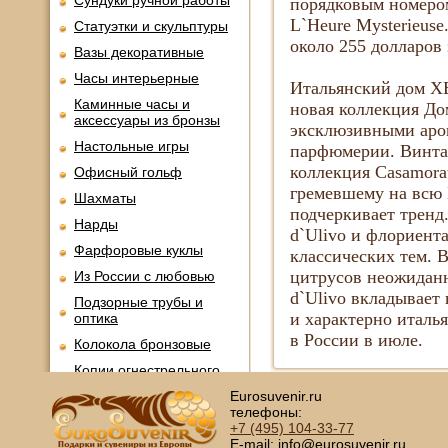
Сундуки ручной работы
порядковым номером
L`Heure Mysterieuse
Статуэтки и скульптуры
около 255 долларов 
Вазы декоративные
Часы интерьерные
Итальянский дом X
Каминные часы и
новая коллекция До
аксессуары из бронзы
эксклюзивными аро
Настольные игры
парфюмерии. Винтаж
коллекция Casamorat
Офисный гольф
гремевшему на всю
Шахматы
подчеркивает тренд
Нарды
d`Ulivo и флориент
Фарфоровые куклы
классических тем. В
цитрусов неожиданн
Из России с любовью
d`Ulivo вкладывает 
Подзорные трубы и
и характерно италь
оптика
в России в июле.
Колокола бронзовые
Копии огнестрельного
оружия
Eurosuvenir.ru
Предметы интерьера
телефоны:
+7 (495)
104-33-77
Православные подарки
E-mail: info@eurosuvenir.ru