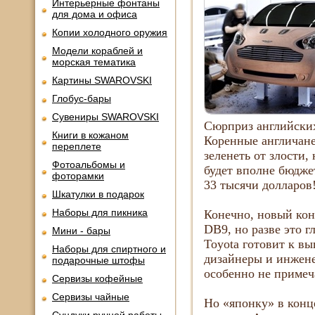
Интерьерные фонтаны
для дома и офиса
Копии холодного оружия
Модели кораблей и
морская тематика
Картины SWAROVSKI
Глобус-бары
Сувениры SWAROVSKI
Сюрприз английских
Книги в кожаном
Коренные англичане
переплете
зеленеть от злости,
Фотоальбомы и
будет вполне бюдже
фоторамки
33 тысячи долларов!
Шкатулки в подарок
Наборы для пикника
Конечно, новый кон
DB9, но разве это 
Мини - бары
Toyota готовит к в
Наборы для спиртного и
дизайнеры и инжене
подарочные штофы
особенно не примеч
Сервизы кофейные
Сервизы чайные
Но «японку» в конц