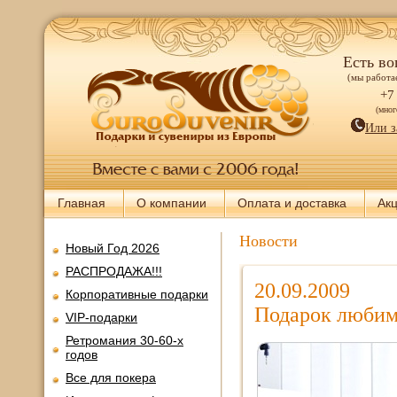
Есть во
(мы работае
+7
(мно
Или з
Главная
О компании
Оплата и доставка
Ак
Новости
Новый Год 2026
РАСПРОДАЖА!!!
20.09.2009
Корпоративные подарки
Подарок любимо
VIP-подарки
Ретромания 30-60-х
годов
Все для покера