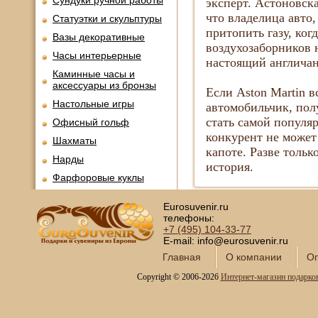
Сундуки ручной работы
эксперт. Астоновска
что владелица авто
Статуэтки и скульптуры
притопить газу, ко
Вазы декоративные
воздухозаборников 
Часы интерьерные
настоящий англича
Каминные часы и
аксессуары из бронзы
Если Aston Martin в
Настольные игры
автомобильчик, пол
стать самой популя
Офисный гольф
конкурент не может
Шахматы
капоте. Разве тольк
Нарды
история.
Фарфоровые куклы
Из России с любовью
Eurosuvenir.ru
Подзорные трубы и
телефоны:
оптика
+7 (495)
104-33-77
E-mail: info@eurosuvenir.ru
Колокола бронзовые
Главная
О компании
Оп
Копии огнестрельного
оружия
Copyright © 2006-2026
Интернет-магазин подарко
Предметы интерьера
Православные подарки