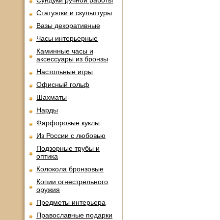
Сундуки ручной работы
Статуэтки и скульптуры
Вазы декоративные
Часы интерьерные
Каминные часы и
аксессуары из бронзы
Настольные игры
Офисный гольф
Шахматы
Нарды
Фарфоровые куклы
Из России с любовью
Подзорные трубы и
оптика
Колокола бронзовые
Копии огнестрельного
оружия
Предметы интерьера
Православные подарки