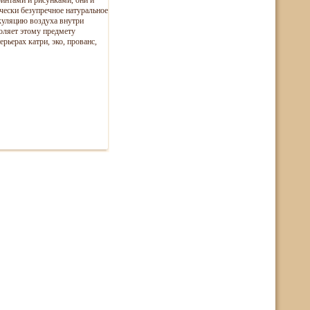
ринтами и рисунками, они и
чески безупречное натуральное
куляцию воздуха внутри
оляет этому предмету
рьерах катри, эко, прованс,