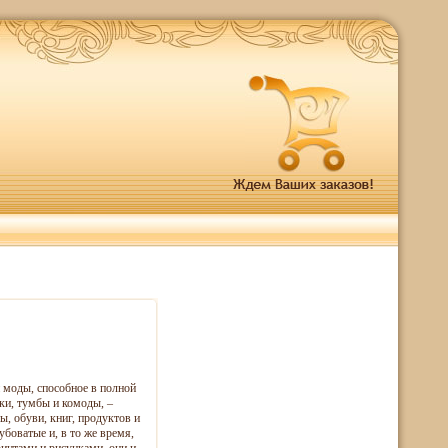
 моды, способное в полной
ки, тумбы и комоды, –
, обуви, книг, продуктов и
боватые и, в то же время,