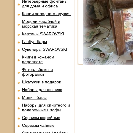
Интерьерные фонтаны
для дома и офиса
Копии холодного оружия
Модели кораблей и
морская тематика
Картины SWAROVSKI
Глобус-бары
Сувениры SWAROVSKI
Книги в кожаном
переплете
Фотоальбомы и
фоторамки
Шкатулки в подарок
Наборы для пикника
Мини - бары
Наборы для спиртного и
подарочные штофы
Сервизы кофейные
Сервизы чайные