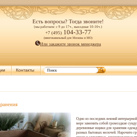
Есть вопросы? Тогда звоните!
(мы работаем: с 9 до 17ч., выходные 10-16ч.)
104-33-77
+7 (495)
(многоканальный для Москвы и МО)
Или закажите звонок менеджера
ции
Контакты
хранения
Одно из последних веяний интерьерной
мере заменить собой громоздкие сунду
деревянные ящики для хранения одежды
разных бытовых мелочей. Нарочито гру