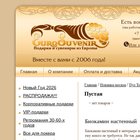
Есть во
(мы работае
+7
(мно
Или з
Главная
О компании
Оплата и доставка
Ак
/
/
Главная
Новинки месяца
Пул То
Новый Год 2026
Пустая
РАСПРОДАЖА!!!
< нет товаров >
Корпоративные подарки
VIP-подарки
Ретромания 30-60-х
Биокамин настенный
годов
Биокамин настенный в интерьере им
Все для покера
ему много не требуется. Не так д