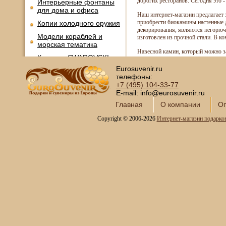
дорогих ресторанов. Сегодня это 
Интерьерные фонтаны
для дома и офиса
Наш интернет-магазин предлагает
приобрести биокамины настенные д
Копии холодного оружия
декорирования, являются негорюч
Модели кораблей и
изготовлен из прочной стали. В ко
морская тематика
Навесной камин, который можно за
Картины SWAROVSKI
Eurosuvenir.ru
Глобус-бары
телефоны:
Сувениры SWAROVSKI
+7 (495)
104-33-77
E-mail: info@eurosuvenir.ru
Книги в кожаном
Главная
О компании
Оп
переплете
Фотоальбомы и
Copyright © 2006-2026
Интернет-магазин подарко
фоторамки
Шкатулки в подарок
Наборы для пикника
Мини - бары
Наборы для спиртного и
подарочные штофы
Сервизы кофейные
Сервизы чайные