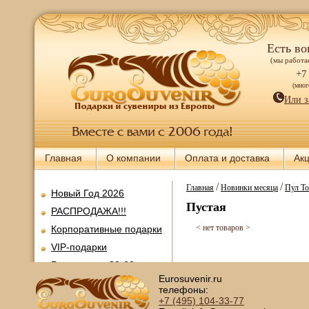
Есть во
(мы работае
+7
(мно
Или з
Главная
О компании
Оплата и доставка
Ак
/
/
Главная
Новинки месяца
Пул То
Новый Год 2026
Пустая
РАСПРОДАЖА!!!
< нет товаров >
Корпоративные подарки
VIP-подарки
Ретромания 30-60-х
годов
Eurosuvenir.ru
телефоны:
Все для покера
+7 (495)
104-33-77