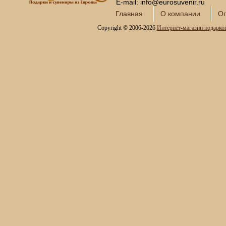
Интерьерные фонтаны
E-mail: info@eurosuvenir.ru
для дома и офиса
Главная
О компании
Оп
Копии холодного оружия
Copyright © 2006-2026
Интернет-магазин подарко
Модели кораблей и
морская тематика
Картины SWAROVSKI
Глобус-бары
Сувениры SWAROVSKI
Книги в кожаном
переплете
Фотоальбомы и
фоторамки
Шкатулки в подарок
Наборы для пикника
Мини - бары
Наборы для спиртного и
подарочные штофы
Сервизы кофейные
Сервизы чайные