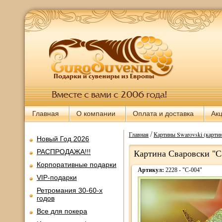
Главная
О компании
Оплата и доставка
Ак
/
Главная
Картины Swarovski (картин
Новый Год 2026
РАСПРОДАЖА!!!
Картина Сваровски "Са
Корпоративные подарки
Артикул:
2228 - "С-004"
VIP-подарки
Ретромания 30-60-х
годов
Все для покера