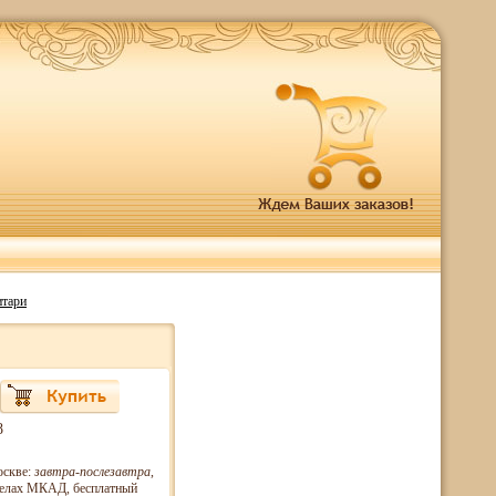
итари
8
оскве:
завтра-послезавтра
,
еделах МКАД, бесплатный