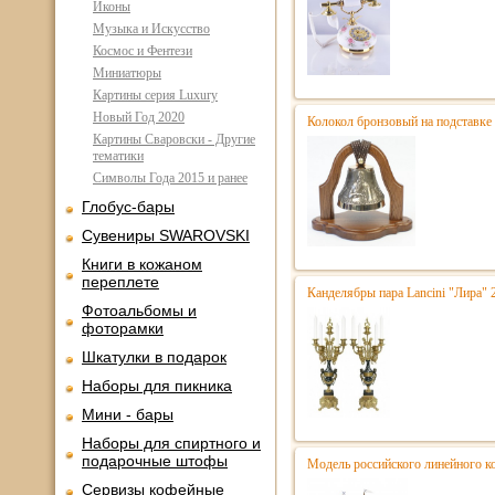
Иконы
Музыка и Искусство
Космос и Фентези
Миниатюры
Картины серия Luxury
Новый Год 2020
Колокол бронзовый на подставке
Картины Сваровски - Другие
тематики
Символы Года 2015 и ранее
Глобус-бары
Сувениры SWAROVSKI
Книги в кожаном
переплете
Канделябры пара Lancini "Лира"
Фотоальбомы и
фоторамки
Шкатулки в подарок
Наборы для пикника
Мини - бары
Наборы для спиртного и
подарочные штофы
Модель российского линейного к
Сервизы кофейные