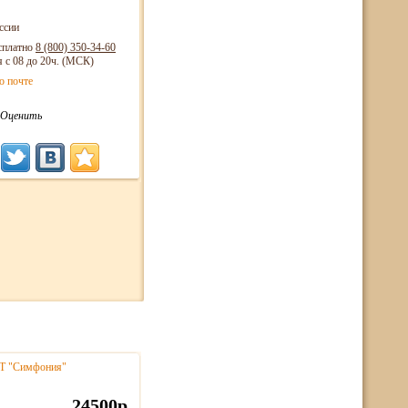
ссии
сплатно
8 (800)
350-34-60
я с 08 до 20ч. (МСК)
о почте
Оценить
NT "Симфония"
24500р.