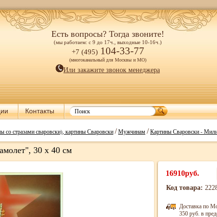
Есть вопросы? Тогда звоните!
(мы работаем: с 9 до 17ч., выходные 10-16ч.)
104-33-77
+7 (495)
(многоканальный для Москвы и МО)
Или закажите звонок менеджера
ции
Контакты
/
/
ы со стразами сваровски), картины Сваровски
Мужчинам
Картины Сваровски - Мил
молет", 30 х 40 см
16910руб.
Код товара:
222
Доставка по М
350 руб. в пр