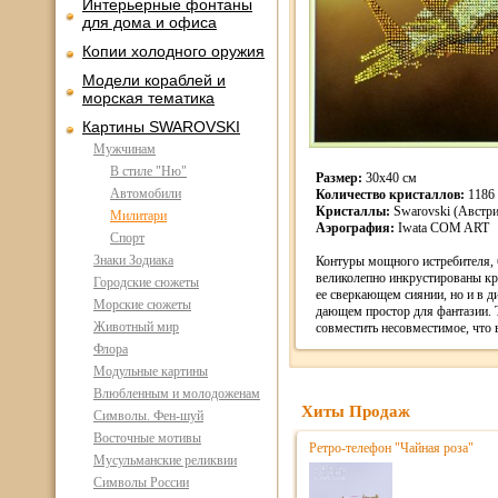
Интерьерные фонтаны
для дома и офиса
Копии холодного оружия
Модели кораблей и
морская тематика
Картины SWAROVSKI
Мужчинам
В стиле "Ню"
Размер:
30х40 см
Автомобили
Количество кристаллов:
1186
Кристаллы:
Swarovski (Австри
Милитари
Аэрография:
Iwata COM ART
Спорт
Знаки Зодиака
Контуры мощного истребителя, 
великолепно инкрустированы кр
Городские сюжеты
ее сверкающем сиянии, но и в 
Морские сюжеты
дающем простор для фантазии. 
Животный мир
совместить несовместимое, что 
Флора
Модульные картины
Влюбленным и молодоженам
Хиты Продаж
Символы. Фен-шуй
Восточные мотивы
Ретро-телефон "Чайная роза"
Мусульманские реликвии
Символы России