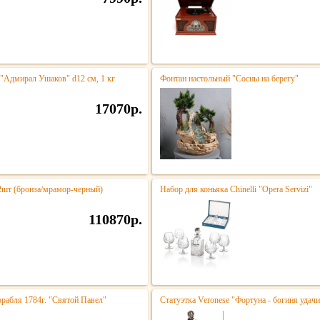
 "Адмирал Ушаков" d12 см, 1 кг
Фонтан настольный "Сосны на берегу"
17070р.
 2шт (бронза/мрамор-черный)
Набор для коньяка Chinelli "Opera Servizi"
110870р.
орабля 1784г. "Святой Павел"
Статуэтка Veronese "Фортуна - богиня удачи